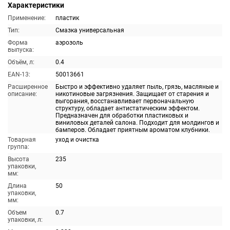
Характеристики
Применение:
пластик
Тип:
Смазка универсальная
Форма
аэрозоль
выпуска:
Объём, л:
0.4
EAN-13:
50013661
Расширенное
Быстро и эффективно удаляет пыль, грязь, масляные и
описание:
никотиновые загрязнения. Защищает от старения и
выгорания, восстанавливает первоначальную
структуру, обладает антистатическим эффектом.
Предназначен для обработки пластиковых и
виниловых деталей салона. Подходит для молдингов и
бамперов. Обладает приятным ароматом клубники.
Товарная
уход и очистка
группа:
Высота
235
упаковки,
мм:
Длина
50
упаковки,
мм:
Объем
0.7
упаковки, л: