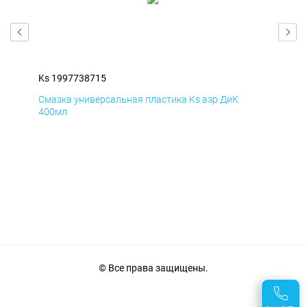
Ks 1997738715
Ks 
Смазка универсальная пластика Ks аэр ДиК
Сма
400мл
40
© Все права защищены.